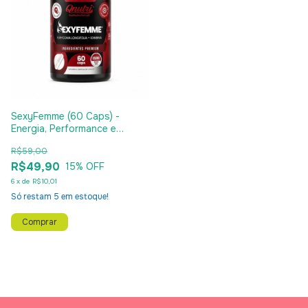
SexyFemme (60 Caps) -
Energia, Performance e
Equilíbrio para a Mulher
R$59,00
R$49,90
15
% OFF
6
x
de
R$10,01
Só restam
5
em estoque!