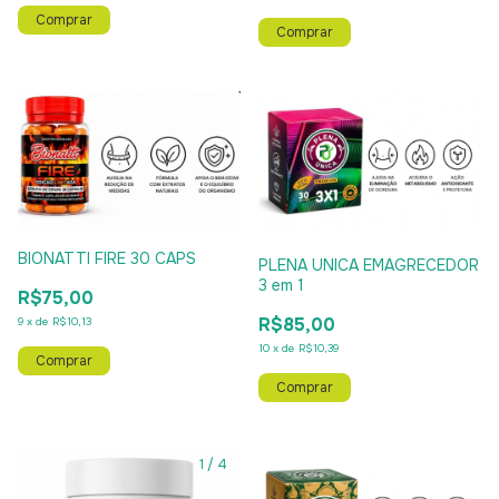
BIONATTI FIRE 30 CAPS
PLENA UNICA EMAGRECEDOR
3 em 1
R$75,00
R$85,00
9
x
de
R$10,13
10
x
de
R$10,39
1
/
4