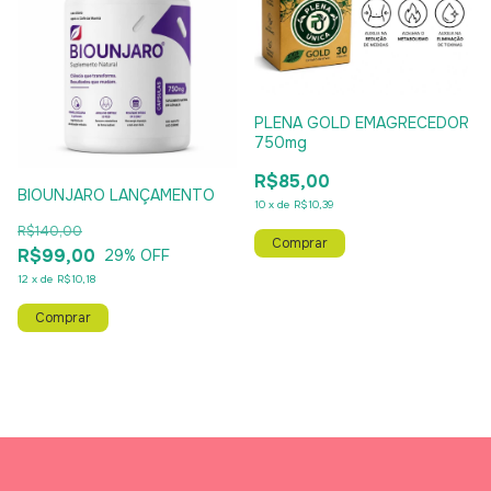
PLENA GOLD EMAGRECEDOR
750mg
R$85,00
BIOUNJARO LANÇAMENTO
10
x
de
R$10,39
R$140,00
R$99,00
29
% OFF
12
x
de
R$10,18