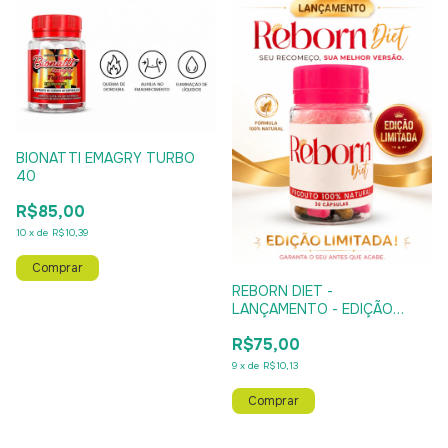
BIONATTI EMAGRY TURBO
40
R$85,00
10
x
de
R$10,39
REBORN DIET -
LANÇAMENTO - EDIÇÃO
LIMITADA
R$75,00
9
x
de
R$10,13