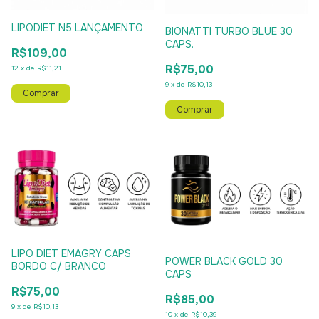
LIPODIET N5 LANÇAMENTO
BIONATTI TURBO BLUE 30
CAPS.
R$109,00
R$75,00
12
x
de
R$11,21
9
x
de
R$10,13
LIPO DIET EMAGRY CAPS
POWER BLACK GOLD 30
BORDO C/ BRANCO
CAPS
R$75,00
R$85,00
9
x
de
R$10,13
10
x
de
R$10,39