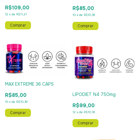
R$109,00
R$85,00
12
x
de
R$11,21
10
x
de
R$10,39
MAX EXTREME 36 CAPS
LIPODIET N4 750mg
R$85,00
10
x
de
R$10,39
R$99,00
12
x
de
R$10,18